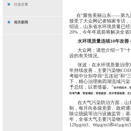
行业文章
在“聚焦美丽山东——第
接受了大众网记者独家专访，
相关新闻
绍说，山东省水环境质量已经连
20%，今年年底前将解决全
水环境质量连续10年改善
大众网：请您介绍一下“
设的有关情况。
张波：在水环境质量治理方
年持续改善，主要污染物COD浓
考核中分别夺得“五连冠”和“
下，精心治理南四湖流域污染
予总结，以资借鉴。”
非开挖技术，
封堵气囊，管道塌陷，管道破损，排水管道检测，北京
在大气污染防治方面，山
制，每月向各级党委、政府通
除尘脱硫等治污设施监管；基
年，全省大气主要污染物可吸入颗
129μg/m3、66μg/m3和41μg