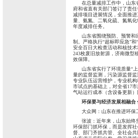
在总量减排工作中，山东省
府和省直有关部门签订了责任
减排项目进展情况，全面推进
量、氨氮、二氧化硫、氮氧化物排
年度减排任务。
山东省围绕预防、预警和
制。严格执行“超标即应急”和
安全百日大检查活动和核技术
243枚废旧放射源，济南微
效保障。
山东省实行了环境质量“上
量的监督监测，污染源监督监
专业队伍运营维护，专业机构
市试点的基础上，对全省17
气站运行成本（含设备更新）
环保要与经济发展相融合
大众网：山东在推进环保
张波：近年来，山东始终
环保部门抓环保，而是发挥社
督、部门齐抓共管、全社会共