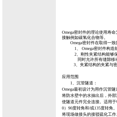
Omega
密封件的理论使用寿命为
接触例如碳氢化合物等。
Omega
密封件在取得一致
1、
Omega
密封件构造
2
、
刚性夹紧结构能够保
同时允许所有缝隙移
3
、
夹紧结构的夹紧与
应用范围
1
、沉管隧道：
Omega
最初设计为用作沉管隧
将防水壁中的水抽出后，外部
使隧道元件完全连接。适用于
0
）
90
度转角和
/
或
135
度转角
将现场做接头的接驳硫化工作