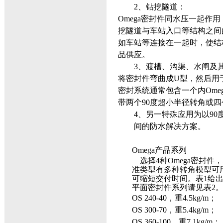
2、
钻挖隧道：
Omega
密封件同水压一起作用
挖隧道与车站入口等结构之间
如车站等连接在一起时，使结
品供应。
3、
渡槽、沟渠、水闸及
将密封件弯曲成
U
型，然后用
密封系统通常包含一个内
Ome
带两个
90
度超小半径转角或四
4、
另一特殊应用为以
90
间的防水解决方案。
Omega
产品系列
选择4种Omega密封
准类型有多种转角模型可
可缩短交付时间。表1给出
平面密封件系列请见表2。
OS 240-40，
重
4.5kg
/m；
OS 300-70，
重
5.4kg
/m；
OS 360-100
，
重
7.1kg
/m
；